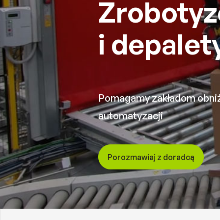
Zrobotyz
i depalet
Pomagamy zakładom obniży
automatyzacji
Porozmawiaj z doradcą