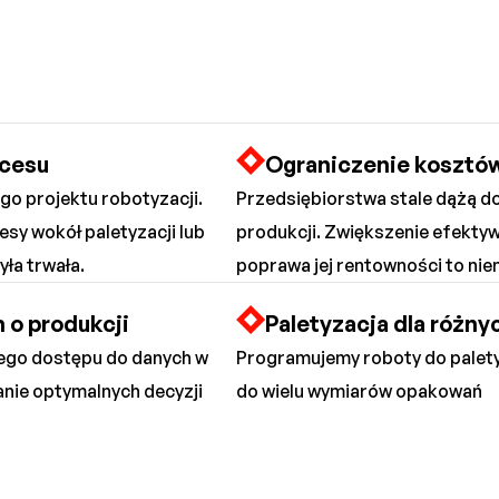
ocesu
Ograniczenie kosztó
o projektu robotyzacji.
Przedsiębiorstwa stale dążą d
y wokół paletyzacji lub
produkcji. Zwiększenie efektyw
yła trwała.
poprawa jej rentowności to nie
 o produkcji
Paletyzacja dla różn
iego dostępu do danych w
Programujemy roboty do palety
nie optymalnych decyzji
do wielu wymiarów opakowań