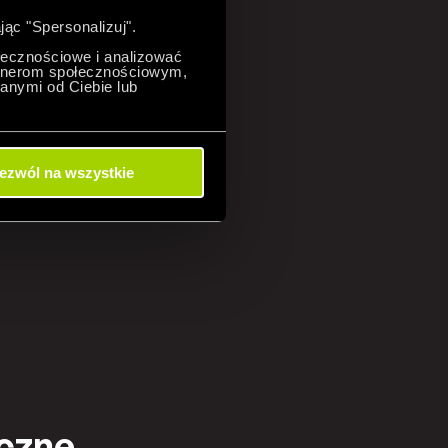
jąc "Spersonalizuj".
ołecznościowe i analizować
artnerom społecznościowym,
anymi od Ciebie lub
ezwól na wszystkie
yczne