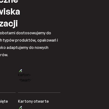
wiska
zacji
robotami dostosowujemy do
ch typów produktów, opakowań i
ybko adaptujemy do nowych
arów.
ięte
Kartony otwarte