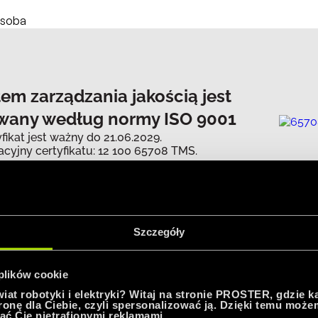
em zarządzania jakością jest
owany według normy ISO 9001
yfikat jest ważny do 21.06.2029.
acyjny certyfikatu: 12 100 65708 TMS.
Szczegóły
 plików cookie
at robotyki i elektryki? Witaj na stronie PROSTER, gdzie k
tronę dla Ciebie, czyli spersonalizować ją. Dzięki temu moż
ać Cię nietrafionymi reklamami.