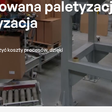
owana paletyzac
yzacja
ć koszty procesów, dzięki