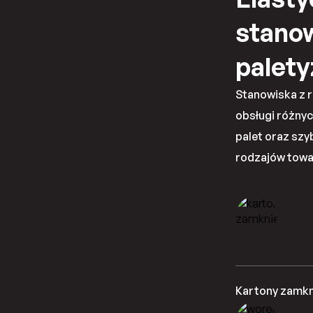
stano
palety
Stanowiska z 
obsługi różny
palet oraz sz
rodzajów tow
Kartony zamkn