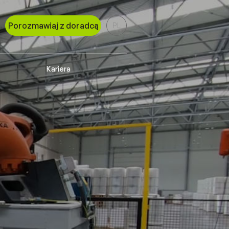
Porozmawiaj z doradcą
PL
EN
Kariera