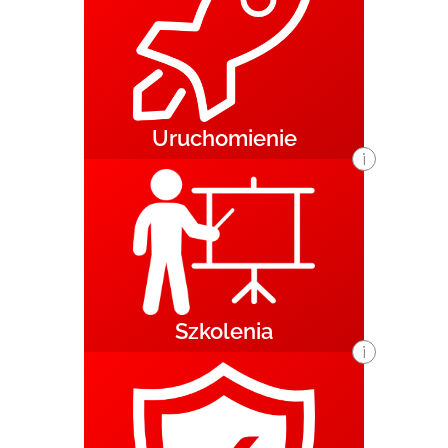
Uruchomienie
i
Szkolenia
i