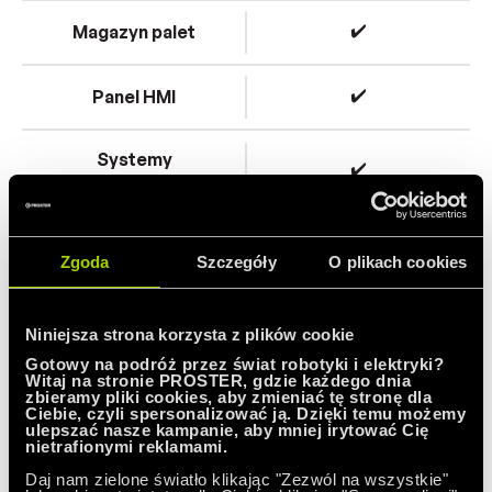
✔️
Magazyn palet
✔️
Panel HMI
Systemy
✔️
bezpieczeństwa
✔️
Szafa sterownicza
Zgoda
Szczegóły
O plikach cookies
Co dla Ciebie zrobimy?
Niniejsza strona korzysta z plików cookie
Gotowy na podróż przez świat robotyki i elektryki?
Witaj na stronie PROSTER, gdzie każdego dnia
zbieramy pliki cookies, aby zmieniać tę stronę dla
i
Ciebie, czyli spersonalizować ją. Dzięki temu możemy
ulepszać nasze kampanie, aby mniej irytować Cię
nietrafionymi reklamami.
Daj nam zielone światło klikając "Zezwól na wszystkie"