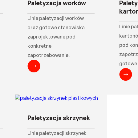
Paletyzacja worków
Palet
karto
Linie paletyzacji worków
Linie pa
oraz gotowe stanowiska
kartonó
zaprojektowane pod
pod kon
konkretne
zapotrz
zapotrzebowanie.
gotowe 
Paletyzacja skrzynek
Linie paletyzacji skrzynek