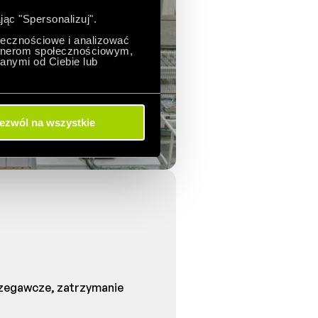
jąc "Spersonalizuj".
ołecznościowe i analizować
artnerom społecznościowym,
anymi od Ciebie lub
ezwól na wszystkie
rzegawcze, zatrzymanie