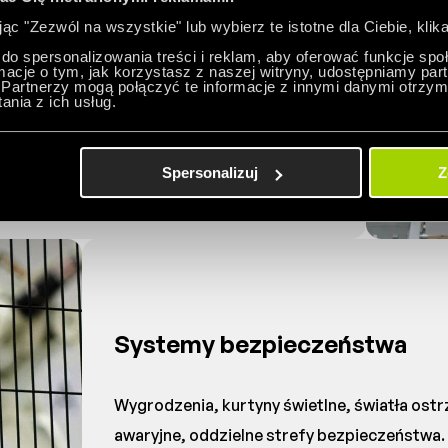
jąc "Zezwól na wszystkie" lub wybierz te istotne dla Ciebie, klika
ajność potrzebujesz
do spersonalizowania treści i reklam, aby oferować funkcje sp
ormacje o tym, jak korzystasz z naszej witryny, udostępniamy p
Partnerzy mogą połączyć te informacje z innymi danymi otrzym
nia z ich usług.
wytak do paletyzacji pojedynczych kartonów
ch warstw (wyższa wydajność).
Spersonalizuj
Z
Systemy bezpieczeństwa
Wygrodzenia, kurtyny świetlne, światła ost
awaryjne, oddzielne strefy bezpieczeństwa.