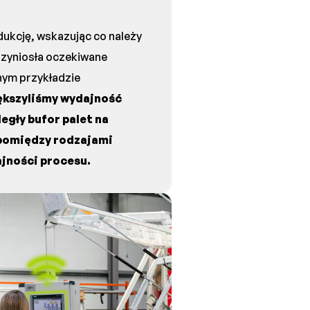
ukcję, wskazując co należy
rzyniosła oczekiwane
znym przykładzie
ększyliśmy wydajność
egły bufor palet na
 pomiędzy rodzajami
jności procesu.