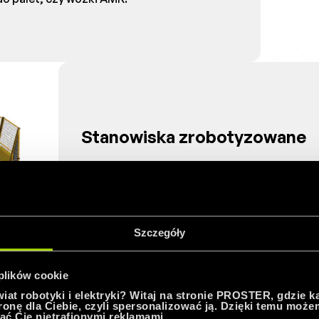
Stanowiska zrobotyzowane
Kompaktowe i elastyczne stanowiska do pale
konfiguracją systemu przenośników.
Szczegóły
 plików cookie
at robotyki i elektryki? Witaj na stronie PROSTER, gdzie k
tronę dla Ciebie, czyli spersonalizować ją. Dzięki temu moż
ać Cię nietrafionymi reklamami.