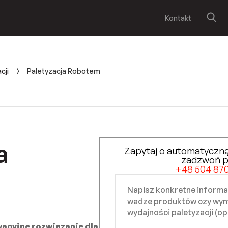
Kontakt
cji
Paletyzacja Robotem
a
Zapytaj o automatyczną
zadzwoń 
+48 504 870
acyjne rozwiązanie dla