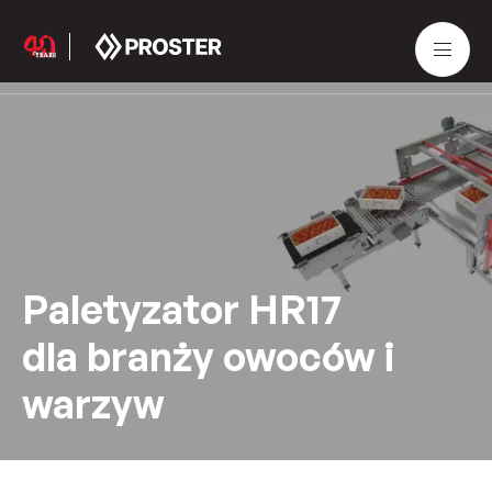
Paletyzator HR17
dla branży owoców i
warzyw