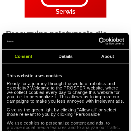
Serwis
Precyzyjna paletyzacja dla
delikatnych produktów
Consent
Details
About
spożywczych
Paletyzator Highrunner HR17 to specjalistyczne
This website uses cookies
rozwiązanie zaprojektowane z myślą o
Ready for a journey through the world of robotics and
electricity? Welcome to the PROSTER website, where
wyjątkowych wyzwaniach branży owoców i
we collect cookies every day to change this website for
you, i.e. to personalize it. This allows us to improve our
warzyw.
Wydajność paletyzatora HR 17 sięga od 720
campaigns to make you less annoyed with irrelevant ads.
do 1200 produktów na godzinę.
Give us the green light by clicking "Allow all" or select
those relevant to you by clicking "Personalize".
Tradycyjne metody ręcznej paletyzacji w branży
We use cookies to personalize content and ads, to
owoców i warzyw to przede wszystkim wysokie
provide social media features and to analyze our traffic.