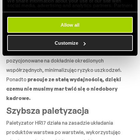
We share information about your use of our site with
koszty oraz ryzyko przeciążenia dla procowników.
social media, advertising and analytics partners. Partners
may combine this information with other data received
Prowadzi to do błędów w samej paletyzacji, jak i
from you or obtained through your use of their services.
niewystarczającej wydajności i przewidywalności
Allow all
procesu. Highrunner HR17 eliminuje te problemy dzięki
unikalnej, opatentowanej metodzie formowania
Customize
wzorów, gdzie produkty są precyzyjnie
pozycjonowane na dokładnie określonych
współrzędnych, minimalizując ryzyko uszkodzeń.
Ponadto
pracuje ze stałą wydajnością, dzięki
czemu nie musimy martwić się o niedobory
kadrowe.
Szybsza paletyzacja
Paletyzator HR17 działa na zasadzie układania
produktów warstwa po warstwie, wykorzystując