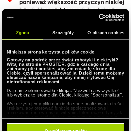
ponieważ większość przyczyn niskiej
jakości i produktywności należy do
systemu, a zatem leży poza
zasięgiem siły roboczej.
Zgoda
Szczegóły
O plikach cookies
Wyeliminuj standardy pracy (kwoty)
Niniejsza strona korzysta z plików cookie
na hali fabrycznej. Zastąp je
Gotowy na podróż przez świat robotyki i elektryki?
przywództwem.
Witaj na stronie PROSTER, gdzie każdego dnia
zbieramy pliki cookies, aby zmieniać tę stronę dla
Wyeliminować zarządzanie przez
Ciebie, czyli spersonalizować ją. Dzięki temu możemy
ulepszać nasze kampanie, aby mniej irytować Cię
cele. Wyeliminuj zarządzanie przez
nietrafionymi reklamami.
liczby, cele liczbowe. Zastąpić
Daj nam zielone światło klikając "Zezwól na wszystkie"
przywództwem.
lub wybierz te istotne dla Ciebie, klikając "Spersonalizuj".
Wykorzystujemy pliki cookie do spersonalizowania treści
i reklam, aby oferować funkcje społecznościowe i
analizować ruch w naszej witrynie. Informacje o tym, jak
Usuń bariery, które pozbawiają
korzystasz z naszej witryny, udostępniamy partnerom
społecznościowym, reklamowym i analitycznym.
pracownika godzinowego prawa do
Partnerzy mogą połączyć te informacje z innymi danymi
otrzymanymi od Ciebie lub uzyskanymi podczas
Zezwól na wszystkie