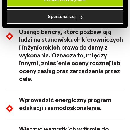
dumy z wykonanej pracy.
korzystania z ich usług.
Odpowiedzialność przełożonych
musi zostać zmieniona z czystej
Spersonalizuj
liczby na jakość.
Usunąć bariery, które pozbawiają
ludzi na stanowiskach kierowniczych
i inżynierskich prawa do dumy z
wykonania. Oznacza to, między
innymi, zniesienie oceny rocznej lub
oceny zasług oraz zarządzania przez
cele.
Wprowadzić energiczny program
edukacji i samodoskonalenia.
Włączyć wszystkich w firmie do