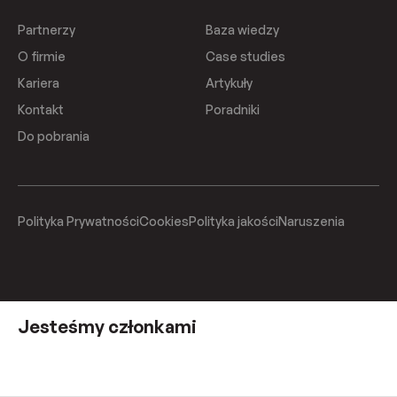
Partnerzy
Baza wiedzy
O firmie
Case studies
Kariera
Artykuły
Kontakt
Poradniki
Do pobrania
Polityka Prywatności
Cookies
Polityka jakości
Naruszenia
Jesteśmy członkami