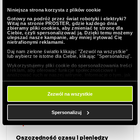
Niniejsza strona korzysta z plików cookie
Gotowy na podróż przez świat robotyki i elektryki?
Witaj na stronie PROSTER, gdzie każdego dnia
zbieramy pliki cookies, aby zmieniać tę stronę dla
Ciebie, czyli spersonalizować ją. Dzięki temu możemy
ulepszać nasze kampanie, aby mniej irytować Cię
nietrafionymi reklamami.
Wykorzystanie rozwiązania z
zakresu przemysłu 4.0
Daj nam zielone światło klikając "Zezwól na wszystkie"
lub wybierz te istotne dla Ciebie, klikając "Spersonalizuj".
Wykorzystujemy pliki cookie do spersonalizowania treści
wpisujące się w trend nowoczesnego
i reklam, aby oferować funkcje społecznościowe i
analizować ruch w naszej witrynie. Informacje o tym, jak
przedsiębiorstwa
korzystasz z naszej witryny, udostępniamy partnerom
społecznościowym, reklamowym i analitycznym.
Partnerzy mogą połączyć te informacje z innymi danymi
otrzymanymi od Ciebie lub uzyskanymi podczas
Zezwól na wszystkie
korzystania z ich usług.
Spersonalizuj
Oszczędność czasu i pieniędzy