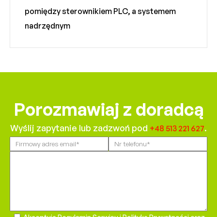
pomiędzy sterownikiem PLC, a systemem
nadrzędnym
Porozmawiaj z doradcą
Wyślij zapytanie lub zadzwoń pod
.
+48 513 221 627
Please
leave
this
field
empty.