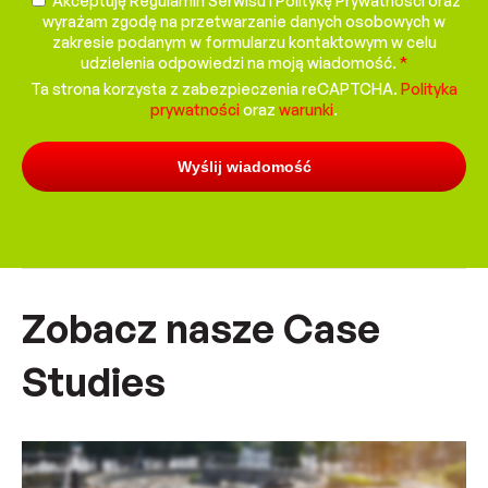
Akceptuję Regulamin Serwisu i Politykę Prywatności oraz
wyrażam zgodę na przetwarzanie danych osobowych w
zakresie podanym w formularzu kontaktowym w celu
udzielenia odpowiedzi na moją wiadomość.
*
Ta strona korzysta z zabezpieczenia reCAPTCHA.
Polityka
prywatności
oraz
warunki
.
Zobacz nasze Case
Studies