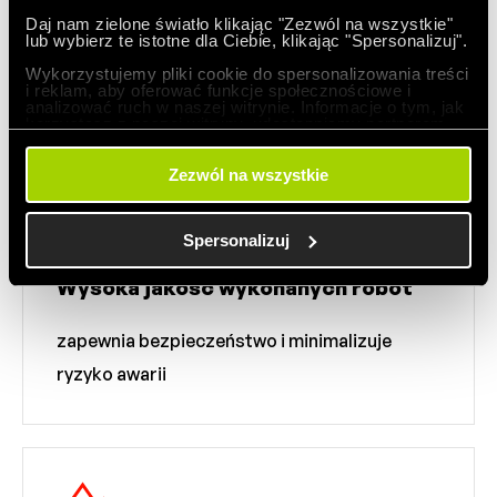
Daj nam zielone światło klikając "Zezwól na wszystkie"
pozwoliła wykonać prace w uzgodnionym
lub wybierz te istotne dla Ciebie, klikając "Spersonalizuj".
terminie
Wykorzystujemy pliki cookie do spersonalizowania treści
i reklam, aby oferować funkcje społecznościowe i
analizować ruch w naszej witrynie. Informacje o tym, jak
korzystasz z naszej witryny, udostępniamy partnerom
społecznościowym, reklamowym i analitycznym.
Partnerzy mogą połączyć te informacje z innymi danymi
otrzymanymi od Ciebie lub uzyskanymi podczas
Zezwól na wszystkie
korzystania z ich usług.
Spersonalizuj
Wysoka jakość wykonanych robót
zapewnia bezpieczeństwo i minimalizuje
ryzyko awarii