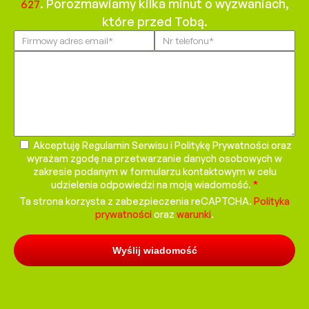
. Porozmawiamy kilka minut o wyzwaniach,
627
które przed Tobą.
Please
leave
this
field
empty.
Akceptuję Regulamin Serwisu i Politykę Prywatności oraz
wyrażam zgodę na przetwarzanie danych osobowych w
zakresie podanym w formularzu kontaktowym w celu
udzielenia odpowiedzi na moją wiadomość.
*
Ta strona korzysta z zabezpieczenia reCAPTCHA.
Polityka
prywatności
oraz
warunki
.