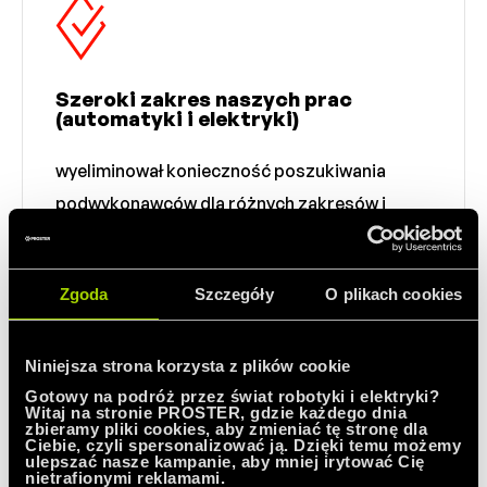
Szeroki zakres naszych prac
(automatyki i elektryki)
wyeliminował konieczność poszukiwania
podwykonawców dla różnych zakresów i
ułatwił kontrolę prac
Zgoda
Szczegóły
O plikach cookies
Niniejsza strona korzysta z plików cookie
Gotowy na podróż przez świat robotyki i elektryki?
Witaj na stronie PROSTER, gdzie każdego dnia
zbieramy pliki cookies, aby zmieniać tę stronę dla
Ciebie, czyli spersonalizować ją. Dzięki temu możemy
Podwójna oraz ciągła kontrola
ulepszać nasze kampanie, aby mniej irytować Cię
wykonywanych prac
nietrafionymi reklamami.