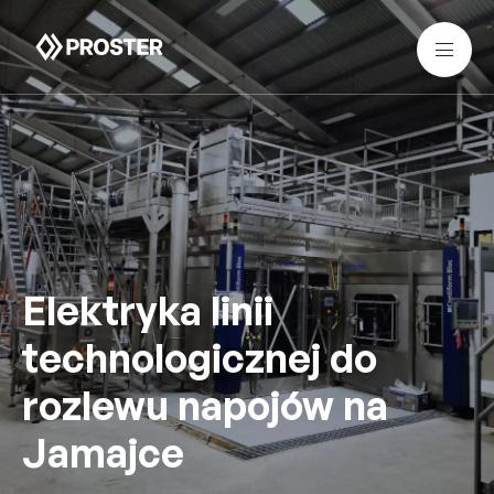
Elektryka linii
technologicznej do
rozlewu napojów na
Jamajce