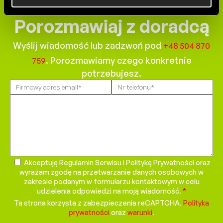
Porozmawiaj z doradcą
Wyślij wiadomość lub zadzwoń pod
+48 504 870
. Porozmawiamy czego konkretnie
759
potrzebujesz.
Please
leave
this
field
empty.
Akceptuję Regulamin Serwisu i Politykę Prywatności oraz
wyrażam zgodę na przetwarzanie danych osobowych w
zakresie podanym w formularzu kontaktowym w celu
udzielenia odpowiedzi na moją wiadomość.
*
Ta strona korzysta z zabezpieczenia reCAPTCHA.
Polityka
prywatności
oraz
warunki
.