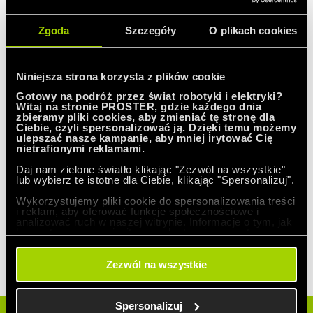
minimalizuje ryzyko awarii
Zgoda
Szczegóły
O plikach cookies
Niniejsza strona korzysta z plików cookie
Gotowy na podróż przez świat robotyki i elektryki?
Witaj na stronie PROSTER, gdzie każdego dnia
zbieramy pliki cookies, aby zmieniać tę stronę dla
Ciebie, czyli spersonalizować ją. Dzięki temu możemy
ulepszać nasze kampanie, aby mniej irytować Cię
nietrafionymi reklamami.
Terminowość prac
Daj nam zielone światło klikając "Zezwól na wszystkie"
lub wybierz te istotne dla Ciebie, klikając "Spersonalizuj".
zapewnia szybkie uruchomienie linii
Wykorzystujemy pliki cookie do spersonalizowania treści
bezpośrednio wpływające na generowanie
i reklam, aby oferować funkcje społecznościowe i
analizować ruch w naszej witrynie. Informacje o tym, jak
zysków dla klienta
korzystasz z naszej witryny, udostępniamy partnerom
społecznościowym, reklamowym i analitycznym.
Partnerzy mogą połączyć te informacje z innymi danymi
otrzymanymi od Ciebie lub uzyskanymi podczas
Zezwól na wszystkie
korzystania z ich usług.
Spersonalizuj