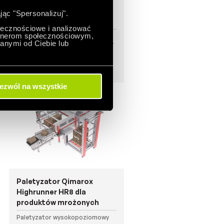
Paletyzator Qimarox
jąc "Spersonalizuj".
Highrunner HR7
ołecznościowe i analizować
artnerom społecznościowym,
Paletyzator wysokopoziomowy.
anymi od Ciebie lub
Wydajność do 4500 produktów /
h. Max waga warstwy 180kg.
ezwól na wszystkie
Paletyzator Qimarox
Highrunner HR8 dla
produktów mrożonych
Paletyzator wysokopoziomowy