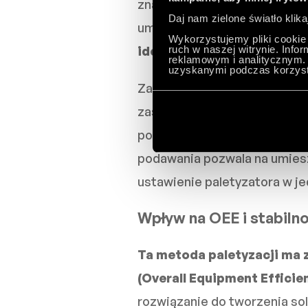
znaczenie – absorbują toler
Daj nam zielone światło klika
umieszczana na palecie. W r
Wykorzystujemy pliki cookie 
ruch w naszej witrynie. Inf
idealnie prosta, a stabilno
reklamowym i analitycznym. 
uzyskanymi podczas korzysta
Zanim jeszcze karton zostan
zastosowanie urządzeń odpow
pozycjonowanie, a także kon
podawania pozwala na umiesz
ustawienie paletyzatora w jed
Wpływ na OEE i stabiln
Ta metoda paletyzacji ma 
(Overall Equipment Efficie
rozwiązanie do tworzenia sol