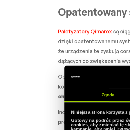
Opatentowany 
Paletyzatory Qimarox
są ciąg
dzięki opatentowanemu syst
że urządzenia te zyskują co
dążących do zwiększenia wyda
Opatentowana technologia s
konieczności ręcznej regulac
Zgoda
chwytania) zapewnia zmnie
Indywidualne pozycjonowani
Niniejsza strona korzysta z
Gotowy na podróż przez świ
precyzyjnych odstępów międ
cookies, aby zmieniać tę s
kampanie, aby mniej irytow