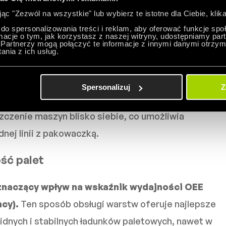
ancje wymiarowe kartonów, gdy warstwa jest
jąc "Zezwól na wszystkie" lub wybierz te istotne dla Ciebie, klika
ezultacie
zewnętrzna część palety pozostaje
do spersonalizowania treści i reklam, aby oferować funkcje sp
ormacje o tym, jak korzystasz z naszej witryny, udostępniamy p
ść palety wzrasta.
Partnerzy mogą połączyć te informacje z innymi danymi otrzym
nia z ich usług.
ie umieszczony na palecie możliwe jest
iedzialnych za jego formowanie, obracanie,
Spersonalizuj
Z
trolę jego wymiarów. Ponadto, elastyczny system
czenie maszyn blisko siebie, co umożliwia
nej linii z pakowaczką.
ość palet
znaczący wpływ na wskaźnik wydajności OEE
ncy).
Ten sposób obsługi warstw oferuje najlepsze
idnych i stabilnych ładunków paletowych, nawet w