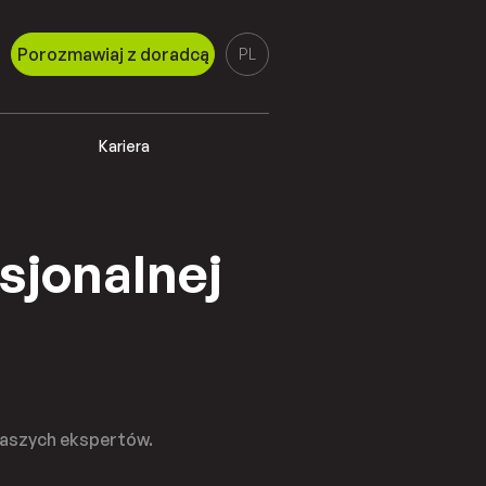
Porozmawiaj z doradcą
PL
Kariera
esjonalnej
naszych ekspertów.