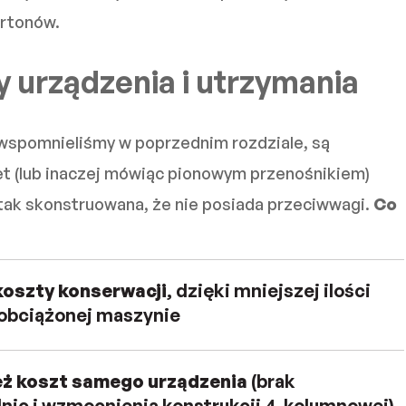
rtonów.
 urządzenia i utrzymania
k wspomnieliśmy w poprzednim rozdziale, są
et (lub inaczej mówiąc pionowym przenośnikiem)
 tak skonstruowana, że nie posiada przeciwwagi.
Co
koszty konserwacji
, dzięki mniejszej ilości
 obciążonej maszynie
eż koszt samego urządzenia
(brak
nic i wzmocnienia konstrukcji 4-kolumnowej)