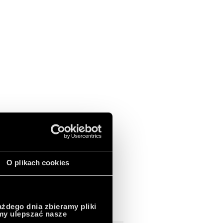
Zobacz nasze produkty
O plikach cookies
ażdego dnia zbieramy pliki
emy ulepszać nasze