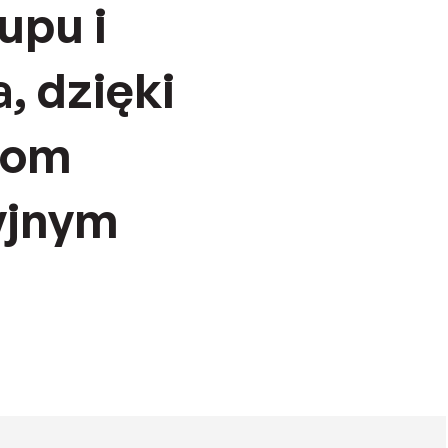
upu i
, dzięki
iom
yjnym