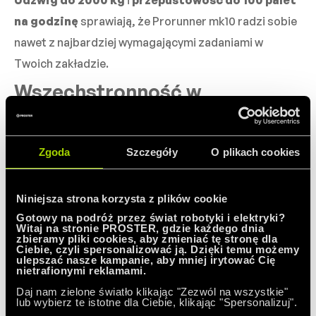
na godzinę
sprawiają, że Prorunner mk10 radzi sobie
nawet z najbardziej wymagającymi zadaniami w
Twoich zakładzie.
Wszechstronność w
standardzie
Zgoda
Szczegóły
O plikach cookies
Transport palet na wysokość od 0,4
m do imponujących 24,9 m
Niniejsza strona korzysta z plików cookie
Gotowy na podróż przez świat robotyki i elektryki?
Witaj na stronie PROSTER, gdzie każdego dnia
Standardowa platforma 1200 x 1100
zbieramy pliki cookies, aby zmieniać tę stronę dla
Ciebie, czyli spersonalizować ją. Dzięki temu możemy
mm z możliwością dostosowania
ulepszać nasze kampanie, aby mniej irytować Cię
nietrafionymi reklamami.
Daj nam zielone światło klikając "Zezwól na wszystkie"
lub wybierz te istotne dla Ciebie, klikając "Spersonalizuj".
Obsługa różnych typów palet