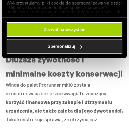
Wykorzystujemy pliki cookie do spersonalizowania treści
(europalety, palety blokowe i inne
i reklam, aby oferować funkcje społecznościowe i
nośniki)
analizować ruch w naszej witrynie. Informacje o tym, jak
korzystasz z naszej witryny, udostępniamy partnerom
społecznościowym, reklamowym i analitycznym.
Partnerzy mogą połączyć te informacje z innymi danymi
otrzymanymi od Ciebie lub uzyskanymi podczas
Zezwól na wszystkie
Załadunek i rozładunek możliwy z
korzystania z ich usług.
czterech stron
Spersonalizuj
Dłuższa żywotność i
minimalne koszty konserwacji
Winda do palet Prorunner mk10 została
skonstruowana bez przeciwwagi. To znacząca
korzyść finansowa przy zakupie i utrzymaniu
urządzenia, ale także zaleta dla jego żywotności.
Taka konstrukcja sprawia, że otrzymujesz: