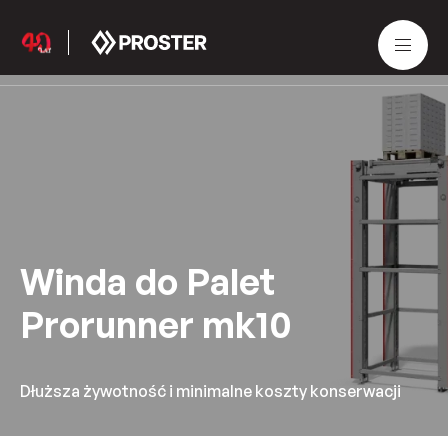
Winda do Palet
Prorunner mk10
Dłuższa żywotność i minimalne koszty konserwacji