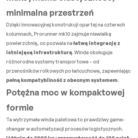
minimalna przestrzeń
Dzięki innowacyjnej konstrukcji opartej na czterech
kolumnach, Prorunner mk10 zajmuje niewielką
powierzchnię, co pozwala na
łatwą integrację z
istniejącą infrastrukturą
. Winda obsługuje
różnorodne systemy transportowe – od
przenośników rolkowych po łańcuchowe, zapewniając
pełną kompatybilność z obecnym systemem
.
Potężna moc w kompaktowej
formie
Ta wytrzymała winda paletowa to prawdziwy game-
changer w automatyzacji procesów logistycznych.
Udźwig do 2000 kg
i
przepustowość do 100 palet