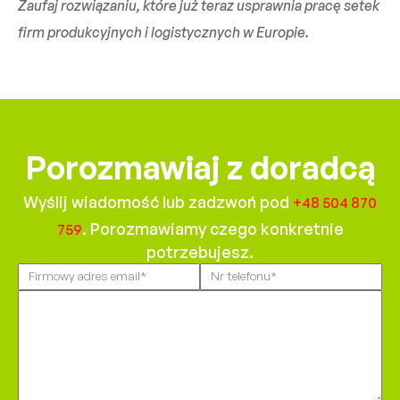
Zaufaj rozwiązaniu, które już teraz usprawnia pracę setek
firm produkcyjnych i logistycznych w Europie.
Porozmawiaj z doradcą
Wyślij wiadomość lub zadzwoń pod
+48 504 870
. Porozmawiamy czego konkretnie
759
potrzebujesz.
Please
leave
this
field
empty.