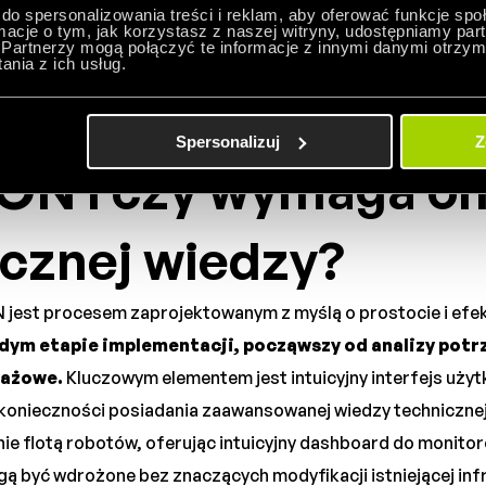
h i minimalizację błędów.
Ich elastyczność pozwala na s
do spersonalizowania treści i reklam, aby oferować funkcje sp
ormacje o tym, jak korzystasz z naszej witryny, udostępniamy p
 kosztownych modyfikacji infrastruktury
, co jest klu
Partnerzy mogą połączyć te informacje z innymi danymi otrzym
nia z ich usług.
iega proces wdrożen
Spersonalizuj
Z
N i czy wymaga o
ycznej wiedzy?
est procesem zaprojektowanym z myślą o prostocie i efe
ym etapie implementacji, począwszy od analizy potrze
dażowe.
Kluczowym elementem jest intuicyjny interfejs użyt
 konieczności posiadania zaawansowanej wiedzy techniczn
 flotą robotów, oferując intuicyjny dashboard do monitoro
być wdrożone bez znaczących modyfikacji istniejącej infra