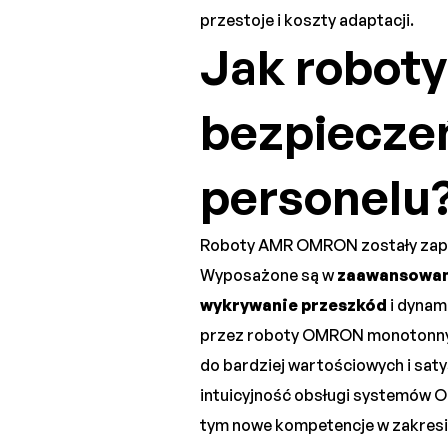
przestoje i koszty adaptacji.
Jak robot
bezpiecze
personelu
Roboty AMR OMRON zostały zapr
Wyposażone są w
zaawansowane
wykrywanie przeszkód
i dynam
przez roboty OMRON monotonnych
do bardziej wartościowych i sat
intuicyjność obsługi systemów 
tym nowe kompetencje w zakres