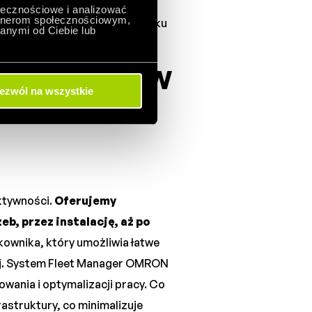
zybką adaptację do zmian w
ołecznościowe i analizować
artnerom społecznościowym,
czowe w dynamicznym środowisku
anymi od Ciebie lub
ia robotów
ezwól na wszystkie
n
ktywności.
Oferujemy
b, przez instalację, aż po
kownika, który umożliwia łatwe
ej. System Fleet Manager OMRON
wania i optymalizacji pracy. Co
struktury, co minimalizuje