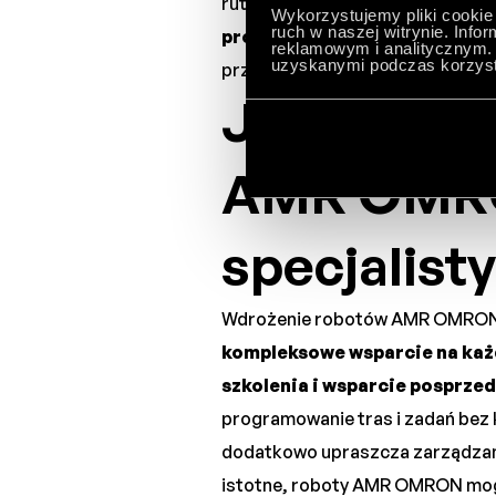
rutynowych zadań transportowyc
Wykorzystujemy pliki cookie 
ruch w naszej witrynie. Inf
procesach produkcyjnych bez
reklamowym i analitycznym. 
uzyskanymi podczas korzysta
przemysłowym.
Jak przeb
AMR OMRO
specjalist
Wdrożenie robotów AMR OMRON j
kompleksowe wsparcie na każd
szkolenia i wsparcie posprze
programowanie tras i zadań bez
dodatkowo upraszcza zarządzanie
istotne, roboty AMR OMRON mogą 