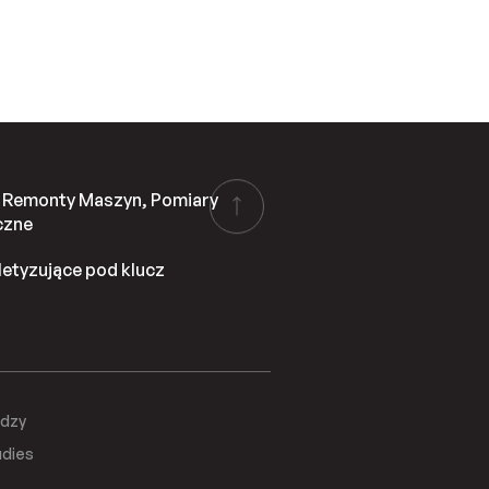
i Remonty Maszyn, Pomiary
czne
aletyzujące pod klucz
edzy
udies