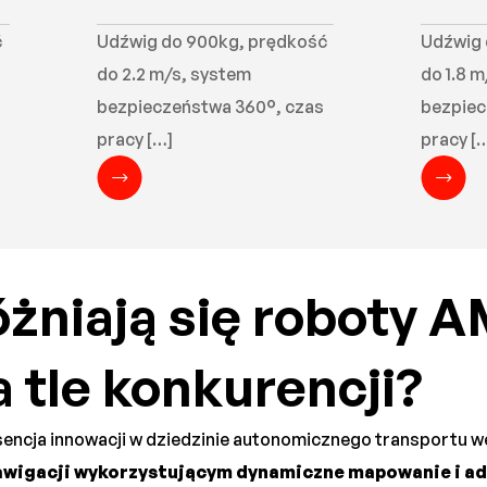
ć
Udźwig do 900kg, prędkość
Udźwig 
do 2.2 m/s, system
do 1.8 
bezpieczeństwa 360°, czas
bezpiec
pracy […]
pracy [
żniają się roboty 
tle konkurencji?
sencja innowacji w dziedzinie autonomicznego transportu w
igacji wykorzystującym dynamiczne mapowanie i ada