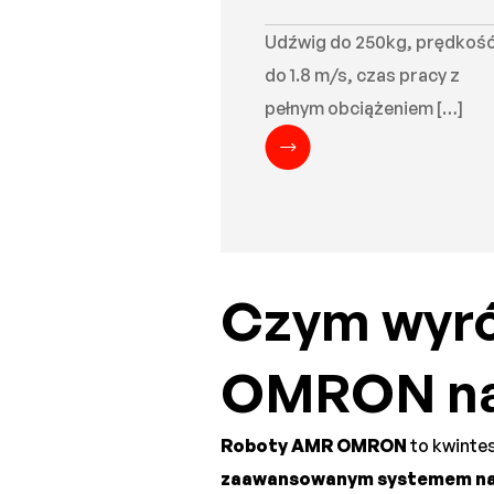
Udźwig do 250kg, prędkoś
do 1.8 m/s, czas pracy z
pełnym obciążeniem […]
Czym wyró
OMRON na 
Roboty AMR OMRON
to kwinte
zaawansowanym systemem naw