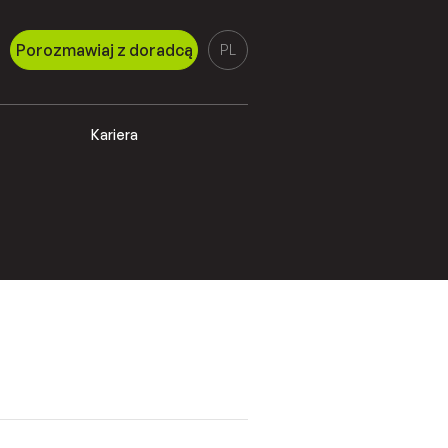
Porozmawiaj z doradcą
PL
Kariera