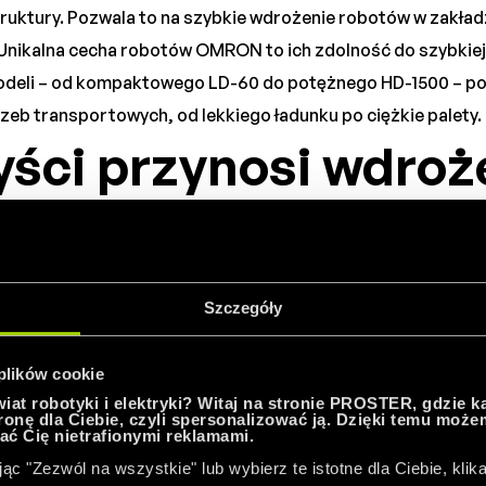
truktury. Pozwala to na szybkie wdrożenie robotów w zakład
Unikalna cecha robotów OMRON to ich zdolność do szybkiej 
deli – od kompaktowego LD-60 do potężnego HD-1500 – po
eb transportowych, od lekkiego ładunku po ciężkie palety.
yści przynosi wdroż
robotów AMR OMRO
 produkcyjnym?
Szczegóły
AMR OMRON przekłada się na szereg wymiernych korzyści d
 plików cookie
ktywność logistyki wewnętrznej dzięki optymalizacji tras i
at robotyki i elektryki? Witaj na stronie PROSTER, gdzie k
tronę dla Ciebie, czyli spersonalizować ją. Dzięki temu moż
 zarządzanie całą flotą robotów, maksymalizując wykorzys
ać Cię nietrafionymi reklamami.
 AMR przyczyniają się do redukcji kosztów operacyjnych 
jąc "Zezwól na wszystkie" lub wybierz te istotne dla Ciebie, klika