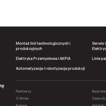
Montaż linii technologicznych i
Serwis 
produkcyjnych
Elektry
Elektryka Przemysłowa i AKPiA
Linie p
Automatyzacja i robotyzacja produkcji
ny
Partnerzy
Baza wi
O firmie
Case st
Kariera
Artykuły