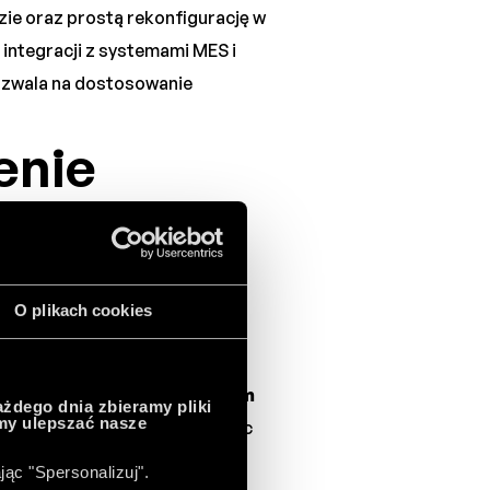
zie oraz prostą rekonfigurację w
integracji z systemami MES i
zwala na dostosowanie
enie
N w
O plikach cookies
la przedsiębiorstw. Przede
 eliminacji przestojów.
System
ażdego dnia zbieramy pliki
emy ulepszać nasze
tanie zasobów i minimalizując
poprzez automatyzację
jąc "Spersonalizuj".