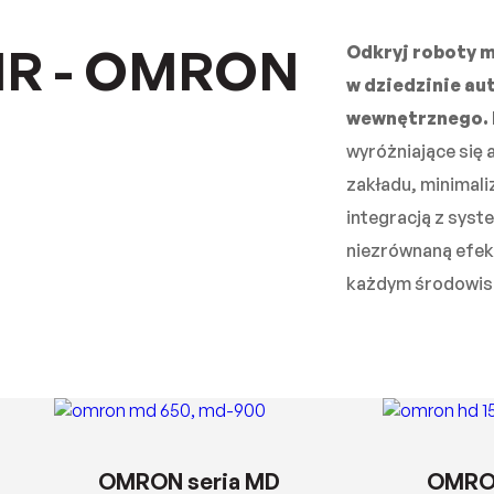
MR - OMRON
Odkryj roboty 
w dziedzinie a
wewnętrznego.
wyróżniające si
zakładu, minimali
integracją z sys
niezrównaną efek
każdym środowis
OMRON seria MD
OMRON