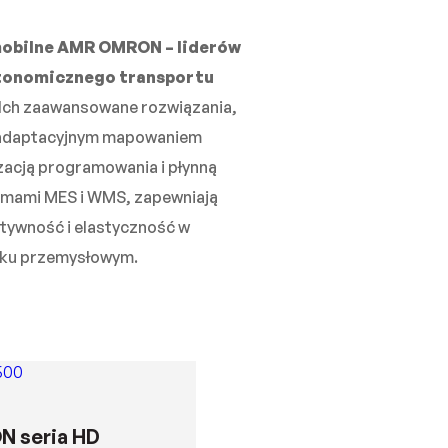
mobilne AMR OMRON – liderów
utonomicznego transportu
Ich zaawansowane rozwiązania,
ę adaptacyjnym mapowaniem
zacją programowania i płynną
temami MES i WMS, zapewniają
tywność i elastyczność w
ku przemysłowym.
 seria HD