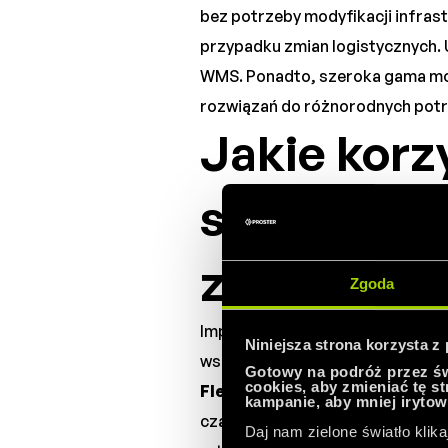
bez potrzeby modyfikacji infras
przypadku zmian logistycznych. 
WMS. Ponadto, szeroka gama mo
rozwiązań do różnorodnych potrz
Jakie korz
systemu 
zakładzie
Zgoda
Implementacja systemu robotów 
Niniejsza strona korzysta z
wszystkim, znacząco zwiększa efe
Gotowy na podróż przez świ
cookies, aby zmieniać tę s
Fleet Manager
OMRON umożliwia
kampanie, aby mniej irytow
czas oczekiwania. Roboty OMRON
Daj nam zielone światło klika