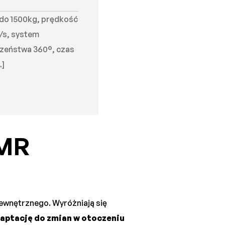
do 1500kg, prędkość
m/s, system
zeństwa 360°, czas
…]
AMR
ewnętrznego. Wyróżniają się
ptację do zmian w otoczeniu