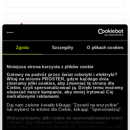
Zgoda
Szczegóły
O plikach cookies
Znajomość maszyn przemysłu
spożywczego
Niniejsza strona korzysta z plików cookie
była kluczowa w realizacji projektu w terminie
Gotowy na podróż przez świat robotyki i elektryki?
Witaj na stronie PROSTER, gdzie każdego dnia
zbieramy pliki cookies, aby zmieniać tę stronę dla
Ciebie, czyli spersonalizować ją. Dzięki temu możemy
ulepszać nasze kampanie, aby mniej irytować Cię
nietrafionymi reklamami.
Daj nam zielone światło klikając "Zezwól na wszystkie"
lub wybierz te istotne dla Ciebie, klikając "Spersonalizuj".
Wykorzystujemy pliki cookie do spersonalizowania treści
i reklam, aby oferować funkcje społecznościowe i
analizować ruch w naszej witrynie. Informacje o tym, jak
Nasz system zarządzania jakością