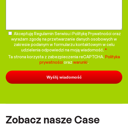
field
empty.
Akceptuję Regulamin Serwisu i Politykę Prywatności oraz
wyrażam zgodę na przetwarzanie danych osobowych w
zakresie podanym w formularzu kontaktowym w celu
udzielenia odpowiedzi na moją wiadomość.
*
Ta strona korzysta z zabezpieczenia reCAPTCHA.
Polityka
prywatności
oraz
warunki
.
Zobacz nasze Case