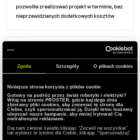
pozwoliła zrealizować projekt w terminie, bez
nieprzewidzianych dodatkowych kosztów
Zgoda
Szczegóły
O plikach cookies
Realizacja z rzetelnym partnerem
Niniejsza strona korzysta z plików cookie
wykonujemy prace potwierdzone
Gotowy na podróż przez świat robotyki i elektryki?
Witaj na stronie PROSTER, gdzie każdego dnia
certyfikatem systemu zarządzania jakości
zbieramy pliki cookies, aby zmieniać tę stronę dla
Ciebie, czyli spersonalizować ją. Dzięki temu możemy
ISO 9001 (sprawdź w stopce)
ulepszać nasze kampanie, aby mniej irytować Cię
nietrafionymi reklamami.
Daj nam zielone światło klikając "Zezwól na wszystkie"
lub wybierz te istotne dla Ciebie, klikając "Spersonalizuj".