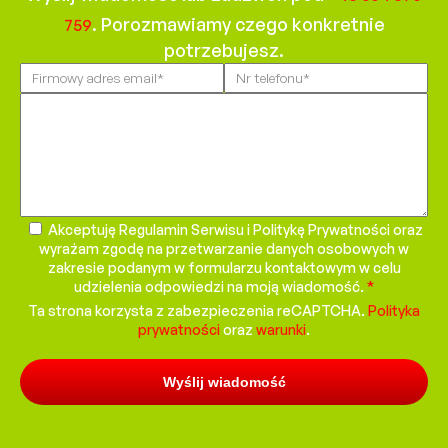
. Porozmawiamy czego konkretnie
759
potrzebujesz.
Please
leave
this
field
empty.
Akceptuję Regulamin Serwisu i Politykę Prywatności oraz
wyrażam zgodę na przetwarzanie danych osobowych w
zakresie podanym w formularzu kontaktowym w celu
udzielenia odpowiedzi na moją wiadomość.
*
Ta strona korzysta z zabezpieczenia reCAPTCHA.
Polityka
prywatności
oraz
warunki
.