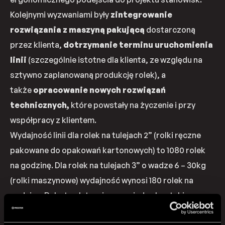
Kolejnymi wyzwaniami były
zintegrowanie
rozwiązania z maszyną pakującą
dostarczoną
przez klienta,
dotrzymanie terminu uruchomienia
linii
(szczególnie istotne dla klienta, ze względu na
sztywno zaplanowaną produkcję rolek), a
także
opracowanie nowych rozwiązań
technicznych,
które powstały na życzenie i przy
współpracy z klientem.
Wydajność linii dla rolek na tulejach 2” (rolki ręczne
pakowane do opakowań kartonowych) to 1080 rolek
na godzinę. Dla rolek na tulejach 3” o wadze 6 – 30kg
(rolki maszynowe) wydajność wynosi 180 rolek na
godzinę. Robot paletyzujący posiada chwytaki
dostosowane do rolek maszynowych oraz kartonów