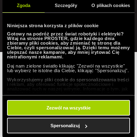
dla rolek ręcznych.
1080 rolek / h
Zgoda
Szczegóły
O plikach cookies
Niniejsza strona korzysta z plików cookie
Gotowy na podróż przez świat robotyki i elektryki?
wydajność linii (dla rolek ręcznych)
Witaj na stronie PROSTER, gdzie każdego dnia
zbieramy pliki cookies, aby zmieniać tę stronę dla
Ciebie, czyli spersonalizować ją. Dzięki temu możemy
ulepszać nasze kampanie, aby mniej irytować Cię
nietrafionymi reklamami.
Korzyści dla Klienta
Daj nam zielone światło klikając "Zezwól na wszystkie"
lub wybierz te istotne dla Ciebie, klikając "Spersonalizuj".
Wykorzystujemy pliki cookie do spersonalizowania treści
i reklam, aby oferować funkcje społecznościowe i
analizować ruch w naszej witrynie. Informacje o tym, jak
Zaprojektowana oraz wykonana przez nas linia
korzystasz z naszej witryny, udostępniamy partnerom
społecznościowym, reklamowym i analitycznym.
pakowania i paletyzacji rolek folii stretch dostarczyła
Partnerzy mogą połączyć te informacje z innymi danymi
otrzymanymi od Ciebie lub uzyskanymi podczas
Zezwól na wszystkie
firmie Sigma Stretch Film wymierne korzyści.
korzystania z ich usług.
Spersonalizuj