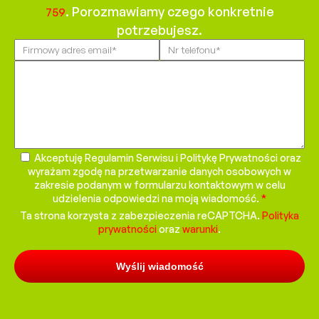
. Porozmawiamy czego konkretnie
759
potrzebujesz.
Please
leave
this
field
empty.
Akceptuję Regulamin Serwisu i Politykę Prywatności oraz
wyrażam zgodę na przetwarzanie danych osobowych w
zakresie podanym w formularzu kontaktowym w celu
udzielenia odpowiedzi na moją wiadomość.
*
Ta strona korzysta z zabezpieczenia reCAPTCHA.
Polityka
prywatności
oraz
warunki
.