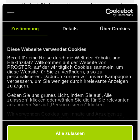
optimiert. Die Integration neuer Lösungen mit
dem bestehenden Gebäude-
Verwaltungssystem verleiht ferner die
Zustimmung
Details
Über Cookies
Möglichkeit und Flexibilität künftiger
Erweiterungen. Was wichtiger ist aber, unsere
Diese Webseite verwendet Cookies
Mitarbeiter haben ein klares Signal
Bereit für eine Reise durch die Welt der Robotik und
bekommen, dass die Entwicklung des
Elektrizität? Willkommen auf der Website von
PROSTER, auf der wir täglich Cookies sammeln, um
Unternehmens eng mit der Sorge um ihren
diese Website für Sie zu verändern, also zu
personalisieren. Dadurch können wir unsere Kampagnen
Komfort und um ihre Arbeitssicherheit einher
verbessern, um Sie weniger durch irrelevante Anzeigen
zu ärgern.
geht.
Geben Sie uns grünes Licht, indem Sie auf „Alle
zulassen“ klicken oder wählen Sie die für Sie relevanten
aus, indem Sie auf „Personalisieren“ klicken.
Jacek Pukal,
Wir verwenden Cookies, um Inhalte und Anzeigen zu
personalisieren, Social-Media-Funktionen bereitzustellen
Vorstandsvorsitzender PROSTER
und unseren Datenverkehr zu analysieren. Wir geben
Informationen über Ihre Nutzung unserer Website an
Partner für soziale Medien, Werbung und Analysen
Alle zulassen
weiter. Partner können diese Informationen mit anderen