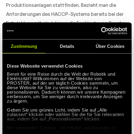
Produktionsanlagen stattfinden. Bezieht man die
Anforderungen des HACCP-Systems bereits bei der
Entwicklung mit ein, können die Fachleute von Proster
den Einsatz von Teilen und Baugruppen vorsehen, die
den negativen Einfluss der Feuchtigkeit oder
Zustimmung
Details
Über Cookies
Chemikalien, Ansammlung von Verschmutzungen,
usw., eliminieren oder ausschließen können.
Diese Webseite verwendet Cookies
Ein Beispiel ist der Einsatz von Gehäusen der
Bereit für eine Reise durch die Welt der Robotik und
Verteilungsanlagen aus Edelstahl. Die Korrosion ist
Elektrizität? Willkommen auf der Website von
PROSTER, auf der wir täglich Cookies sammeln, um
eine derart wichtige Frage, die nicht nur die
diese Website für Sie zu verändern, also zu
personalisieren. Dadurch können wir unsere Kampagnen
Verteilungsanlage selbst (Reduktion der
verbessern, um Sie weniger durch irrelevante Anzeigen
zu ärgern.
mechanischen Widerstandsfähigkeit, Robustheit der
Geben Sie uns grünes Licht, indem Sie auf „Alle
ganzen Anlage) sondern ihre direkte Umgebung,
zulassen“ klicken oder wählen Sie die für Sie relevanten
aus, indem Sie auf „Personalisieren“ klicken.
darunter das Produkt auf der Linie, beeinflusst.
Wir verwenden Cookies, um Inhalte und Anzeigen zu
Ebenso wichtig ist der Einsatz von hygienischen
personalisieren, Social-Media-Funktionen bereitzustellen