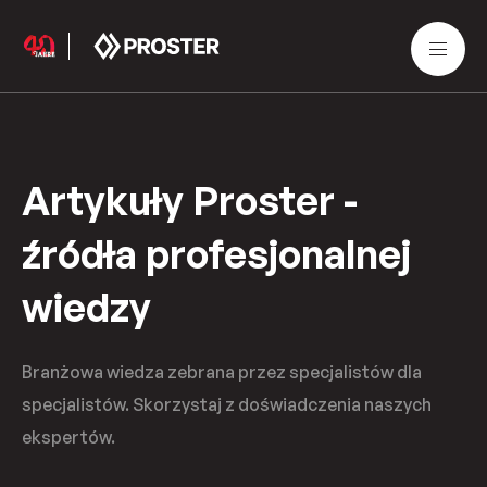
Artykuły Proster -
źródła profesjonalnej
wiedzy
Branżowa wiedza zebrana przez specjalistów dla
specjalistów. Skorzystaj z doświadczenia naszych
ekspertów.