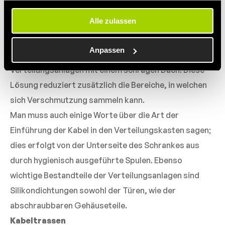
und unseren Datenverkehr zu analysieren. Wir geben
Versionen von Schlössern, die die Möglichkeit der
Informationen über Ihre Nutzung unserer Website an
Partner für soziale Medien, Werbung und Analysen
Alle zulassen
Ansammlung von Verschmutzungen reduzieren oder
weiter. Partner können diese Informationen mit anderen
Daten kombinieren, die sie von Ihnen erhalten oder durch
sogar ganz eliminieren können. Eine oft eingesetzte
Ihre Nutzung ihrer Dienste erhalten.
Anpassen
Methode ist der Einsatz von Gehäusen der
Verteilungsanlagen mit einem schrägen Dach. Diese
Lösung reduziert zusätzlich die Bereiche, in welchen
sich Verschmutzung sammeln kann.
Man muss auch einige Worte über die Art der
Einführung der Kabel in den Verteilungskasten sagen;
dies erfolgt von der Unterseite des Schrankes aus
durch hygienisch ausgeführte Spulen. Ebenso
wichtige Bestandteile der Verteilungsanlagen sind
Silikondichtungen sowohl der Türen, wie der
abschraubbaren Gehäuseteile.
Kabeltrassen